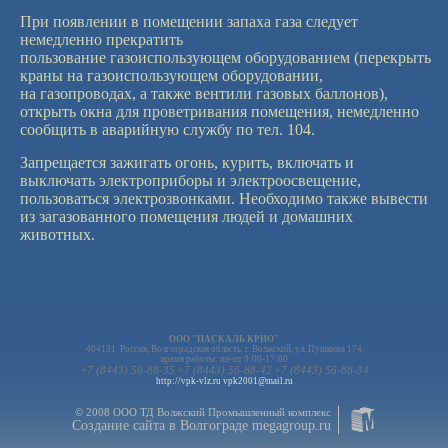
При появлении в помещении запаха газа следует
немедленно прекратить
пользование газоиспользующем оборудованием (перекрыть
краны на газоиспользующем оборудовании,
на газопроводах, а также вентили газовых баллонов),
открыть окна для проветривания помещения, немедленно
сообщить в аварийную службу по тел. 104.
Запрещается зажигать огонь, курить, включать и
выключать электроприборы и электроосвещение,
пользоваться электрозвонками. Необходимо также вывести
из загазованного помещения людей и домашних
животных.
ООО "ПАСКАЛЬ КРИО"
404131, Россия, Волгоградская область, г. Волжский, ул. Пушкина 174
время работы:
пн-пт 9:00-17:00
+7 (8443) 56-88-35
+7 (8443) 56-88-42
+7 (8443) 56-88-34
http://vpk-vlz.ru
vpk2001@mail.ru
© 2008 ООО ТД Волжский Промышленный комплекс
Создание сайта в Волгограде
megagroup.ru