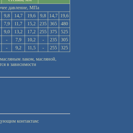
очее давление, МПа
9,8
14,7
19,6
9,8
14,7
19,6
7,9
11,7
15,2
235
365
480
9,0
13,2
17,2
255
375
525
-
7,9
10,2
-
235
305
-
9,2
11,5
-
255
325
масляным лаком, масляной,
тся в зависимости
едующим контактам: