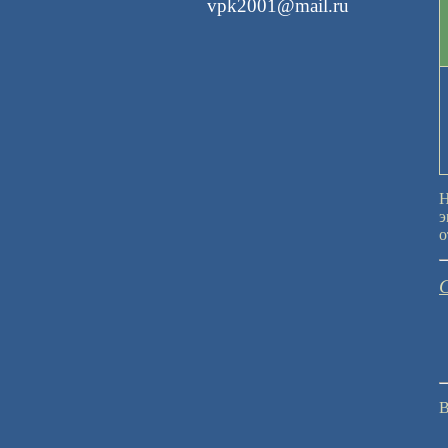
vpk2001@mail.ru
Н
э
о
В