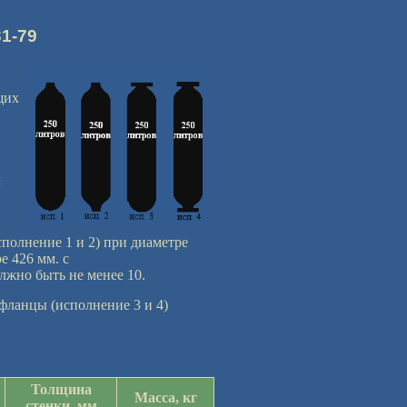
1-79
щих
м
полнение 1 и 2) при диаметре
е 426 мм. с
лжно быть не менее 10.
фланцы (исполнение 3 и 4)
Толщина
Масса, кг
стенки, мм