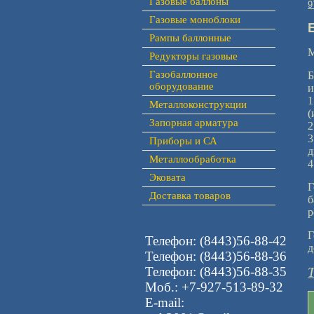
Газовые баллоны
9
Газовые моноблоки
Рампы баллонные
М
Редукторы газовые
Газобаллонное
Б
оборудование
и
1
Металлоконструкции
(
Запорная арматура
2
3
Приборы и СА
д
Металлообработка
4
Эковата
Г
Доставка товаров
б
р
Г
Телефон: (8443)56-88-42
д
Телефон: (8443)56-88-36
Телефон: (8443)56-88-35
Моб.: +7-927-513-89-32
E-mail: