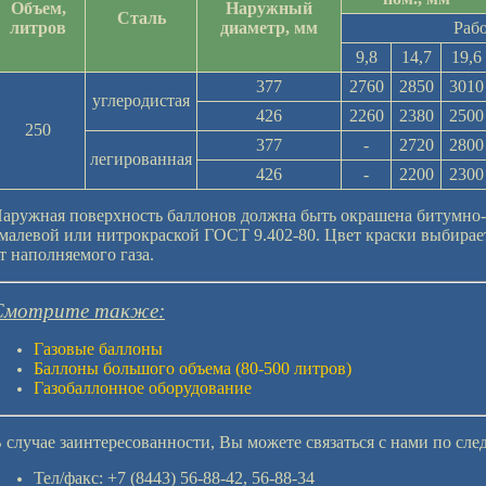
Объем,
Наружный
Сталь
литров
диаметр, мм
Раб
9,8
14,7
19,6
377
2760
2850
3010
углеродистая
426
2260
2380
2500
250
377
-
2720
2800
легированная
426
-
2200
2300
аружная поверхность баллонов должна быть окрашена битумно-
малевой или нитрокраской ГОСТ 9.402-80. Цвет краски выбирае
т наполняемого газа.
Смотрите также:
Газовые баллоны
Баллоны большого объема (80-500 литров)
Газобаллонное оборудование
 случае заинтересованности, Вы можете связаться с нами по сл
Тел/факс: +7 (8443) 56-88-42, 56-88-34