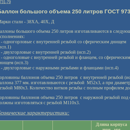
731-79
Баллон большого объема 250 литров ГОСТ 973
арки стали - 38ХА, 40Х, Д
аллоны большого объема 250 литров изготавливаются в следую
сполнениях:
 - одногорловые с внутренней резьбой со сферическим днищем
исп.1)
 - двухгорловые с внутренней резьбой (исп.2)
 - одноголовые с внутренней резьбой и фланцем, со сферически
нищем (исп.3)
 - двухгорловые с наружными резьбами и фланцами (исп.4)
орловины баллонов объема 250 литров с внутренней резьбой (ис
аллона 377 мм. изготавливаются с резьбой М52х3, а при диаметр
езьбой М80х3. Количество витков резьбы с полным профилем до
орловины баллонов объема 250 литров с наружной резьбой под 
олжны изготовляться с резьбой М110х3.
Технические характеристики:
Длина корпуса
ном., мм