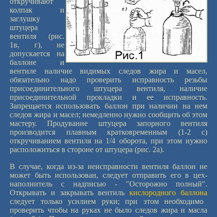
откручивают
колпак и
заглушку
штуцера
вентиля (рис.
1в, г), не
допускается на
баллоне и
вентиле наличие видимых следов жира и масел,
обязательно надо проверить исправность резьбы
присоединительного штуцера вентиля, наличие
присоединительной прокладки и ее исправность.
Запрещается использовать баллон при наличии на нем
следов жира и масел; немедленно нужно сообщить об этом
мастеру. Продувание штуцера запорного вентиля
производится плавным кратковременным (1-2 с)
откручиванием вентиля на 1/4 оборота, при этом нужно
расположиться в стороне от штуцера (рис. 2а).
В случае, когда из-за неисправности вентиля баллон не
может быть использован, следует отправить его в цех-
наполнитель с надписью - "Осторожно полный".
Открывать и закрывать вентиль
кислородного баллона
следует только усилием руки; при этом необходимо
проверить чтобы на руках не было следов жира и масла