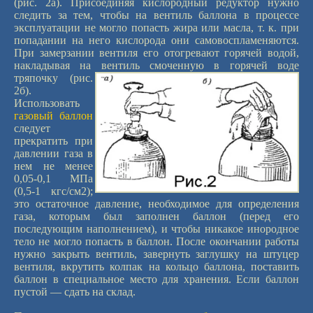
(рис. 2а). Присоединяя кислородный редуктор нужно
следить за тем, чтобы на вентиль баллона в процессе
эксплуатации не могло попасть жира или масла, т. к. при
попадании на него кислорода они самовоспламеняются.
При замерзании вентиля его отогревают горячей водой,
накладывая на вентиль
смоченную в горячей воде
тряпочку (рис.
2б).
Использовать
газовый баллон
следует
прекратить при
давлении газа в
нем не менее
0,05-0,1 МПа
(0,5-1 кгс/см2);
это остаточное давление, необходимое для определения
газа, которым был заполнен баллон (перед его
последующим наполнением), и чтобы никакое инородное
тело не могло попасть в баллон. После окончании работы
нужно закрыть вентиль, завернуть заглушку на штуцер
вентиля, вкрутить колпак на кольцо баллона, поставить
баллон в специальное место для хранения. Если баллон
пустой — сдать на склад.