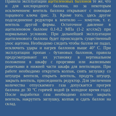
Правила эксплуатации
ацетиленовых баллонов
те же, что
и для кислородного баллона, но за некоторым
исключением: вентиль баллона открывают с помощью
торцевого ключа (рис. 3). Кроме того, здесь другое
подсоединение редуктора к вентилю — хомутом, т. е.
вентиль другой формы. Остаточное давление в
ацетиленовом баллоне 0,1-0,2 МПа (1-2 кгс/см2) при
нормальных условиях. При дальнейшей эксплуатации
ацетиленового баллона будет происходить существенный
унос ацетона. Необходимо следить чтобы баллон не падал,
исключить удары и нагрев баллонов выше 40° С. При
эксплуатации пропан - бутановых баллонов, правила
предусматривают их установку в вертикальном
положении в шкафу с прорезями или жалюзными
решетками в нижней части шкафа для вентиляции. При
работе необходимо открутить колпак, снять заглушку со
штуцера вентиля, открыть вентиль, продуть штуцер,
закрыть вентиль, присоединить редуктор. Для увеличения
количества отпускаемого газа допускается прогрев
баллона до 30 °С горячей водой (в холодное время года).
После выработки газа необходимо плотно закрыть
вентиль, накрутить заглушку, колпак и сдать баллон на
склад.