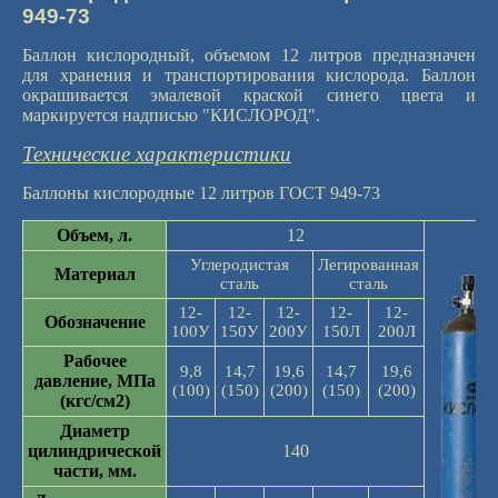
949-73
Баллон кислородный, объемом 12 литров предназначен
для хранения и транспортирования кислорода.
Баллон
окрашивается эмалевой краской синего цвета и
маркируется надписью "КИСЛОРОД".
Технические характеристики
Баллоны кислородные 12 литров ГОСТ 949-73
Объем, л.
12
Углеродистая
Легированная
Материал
сталь
сталь
12-
12-
12-
12-
12-
Обозначение
100У
150У
200У
150Л
200Л
Рабочее
9,8
14,7
19,6
14,7
19,6
давление, МПа
(100)
(150)
(200)
(150)
(200)
(кгс/см2)
Диаметр
цилиндрической
140
части, мм.