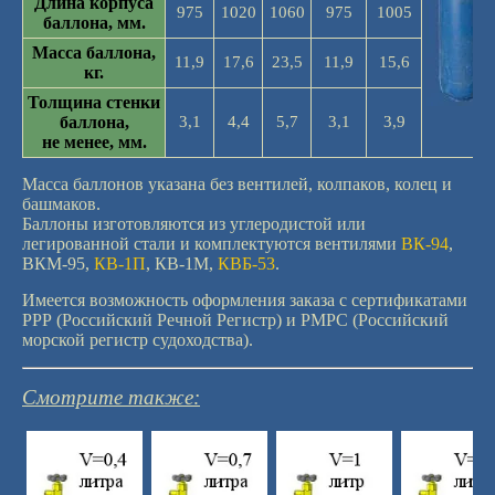
Длина корпуса
975
1020
1060
975
1005
баллона, мм.
Масса баллона,
11,9
17,6
23,5
11,9
15,6
кг.
Толщина стенки
баллона,
3,1
4,4
5,7
3,1
3,9
не менее, мм.
Масса баллонов указана без вентилей, колпаков, колец и
башмаков.
Баллоны изготовляются из углеродистой или
легированной стали и комплектуются вентилями
ВК-94
,
ВКМ-95,
КВ-1П
, КВ-1М,
КВБ-53
.
Имеется возможность оформления заказа с сертификатами
РРР (Российский Речной Регистр) и РМРС (Российский
морской регистр судоходства).
Смотрите также: